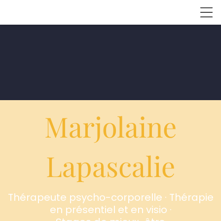
Marjolaine
Lapascalie
Thérapeute psycho-corporelle · Thérapie
en présentiel et en visio ·